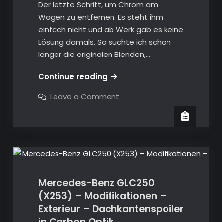
A2537930000
Der letzte Schritt, um Chrom am
Wagen zu entfernen. Es steht ihm
einfach nicht und ab Werk gab es keine
Lösung damals. So suchte ich schon
länger die originalen Blenden,…
Mercedes-
Continue reading
Benz
on
Leave a Comment
GLC250
Mercedes-
Benz
(X253)
GLC250
–
(X253)
–
Modifikationen
X253
Modifikationen
–
–
Exterieur
Exterieur
–
AMG
–
GLC43
Mercedes-Benz GLC250
Endrohrblenden
AMG
in
(X253) – Modifikationen –
GLC43
schwarz-
Exterieur – Dachkantenspoiler
chrom
Endrohrblenden
in Carbon Optik