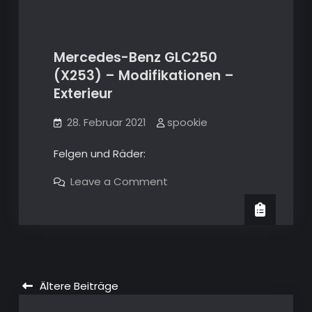
Exterieur
–
Dachkantenspoiler
–
in
Carbon
Dachkantenspoiler
Optik
Mercedes-Benz GLC250
in
(X253) – Modifikationen –
Carbon
X253
Exterieur
Optik
28. Februar 2021
spookie
Felgen und Räder:
on
Leave a Comment
Mercedes-
Benz
GLC250
(X253)
–
Modifikationen
–
Exterieur
Beitragsnavigation
Ältere Beiträge