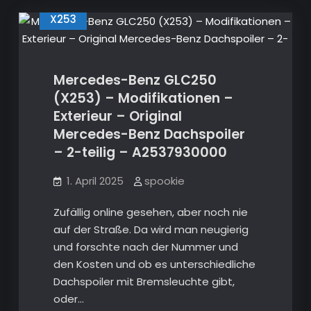
Service
Code
Code
X253
/
/
Werkstatt
Code
Werkstatt
auslesen
am
Code
Vormopf
Mercedes-Benz GLC250
auslesen
und
(X253) – Modifikationen –
Mopf
am
GLC
Exterieur – Original
X253,
Vormopf
C253
Mercedes-Benz Dachspoiler
und
sowie
W205,
– 2-teilig – A2537930000
Mopf
S205,
A205
GLC
+
1. April 2025
spookie
X253,
Service
zurücksetzen
C253
Zufällig online gesehen, aber noch nie
sowie
auf der Straße. Da wird man neugierig
W205,
und forschte nach der Nummer und
S205,
den Kosten und ob es unterschiedliche
A205
Dachspoiler mit Bremsleuchte gibt,
+
oder…