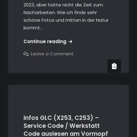
2023, aber hatte nicht die Zeit zum
Nacharbeiten. Wie ich finde sehr
schöne Fotos und mitten in der Natur
kommt…
W211
Continue reading
–
on
Leave a Comment
2025-
W211
–
05
2025-
–
05
–
Vergessene
Vergessene
Fotos
Fotos
an
an
einem
schönen
einem
See
in
schönen
Pommertsweiler
Infos GLC (X253, C253) –
See
Service Code / Werkstatt
in
Infos X253, C253
Code auslesen am Vormopf
Pommertsweiler