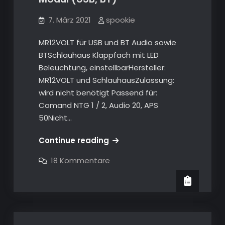
7. März 2021
spookie
MR12VOLT für USB und BT Audio sowie
BTSchlauhaus Klappfach mit LED
Beleuchtung, einstellbarHersteller:
MR12VOLT und SchlauhausZulassung:
wird nicht benötigt Passend für:
Comand NTG 1 / 2, Audio 20, APS
50Nicht…
Mercedes-
Continue reading
Benz
zu
18 Kommentare
E320
Mercedes-
Benz
(W211)
E320
–
(W211)
–
Modifikationen
Modifikationen
–
–
MR12Volt