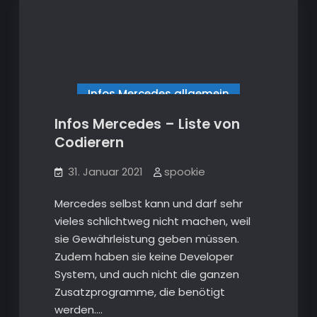
auf
EvoX-
EvoX-
R
2.0
R
Bi-
Xenon-
2.0
HID-
Bi-
Projektoren
Xenon-
Infos Mercedes allgemein
HID-
Infos S203 W203 CL203
Infos Mercedes – Liste von
Projektoren
Codierern
Infos S211 W211
Infos X253, C253
31. Januar 2021
spookie
Mercedes selbst kann und darf sehr
vieles schlichtweg nicht machen, weil
sie Gewährleistung geben müssen.
Zudem haben sie keine Developer
System, und auch nicht die ganzen
Zusatzprogramme, die benötigt
werden.…