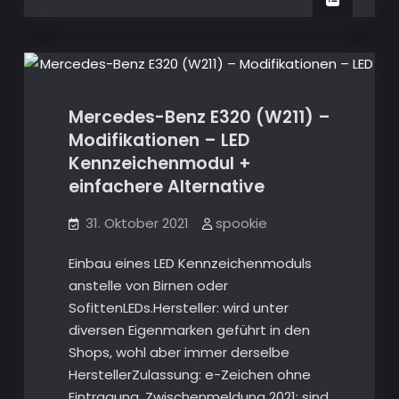
W211
W211
Mopf
–
Mopf
Lenkrad
Wartungen, Verbesserungen S211 W211
Lenkrad
in
in
Vormopf
Vormopf
Modell
passt
Modell
nicht
Mercedes-Benz E320 (W211) –
ohne
passt
weiteres
Modifikationen – LED
nicht
Kennzeichenmodul +
ohne
einfachere Alternative
weiteres
31. Oktober 2021
spookie
Einbau eines LED Kennzeichenmoduls
anstelle von Birnen oder
SofittenLEDs.Hersteller: wird unter
diversen Eigenmarken geführt in den
Shops, wohl aber immer derselbe
HerstellerZulassung: e-Zeichen ohne
Eintragung. Zwischenmeldung 2021: sind