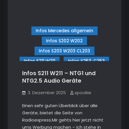
Interieur
–
Kuda
–
Lederkonsole
und
Kuda
aktive
Lederkonsole
USB-
C
und
Infos Mercedes allgemein
Halterung
aktive
Infos S202 W202
USB-
Infos S203 W203 CL203
C
Halterung
Infos S211 W211
Infos X253, C253
Multimedia S203 W203 CL203
Infos S211 W211 – NTG1 und
NTG2.5 Audio Geräte
Multimedia, HiFi S211 W211
3. Dezember 2025
spookie
Einen sehr guten Überblick über alle
Geräte, bietet die Seite von
Radioexpress.Mir gehts hier jetzt nicht
ums Werbung machen – ich stehe in