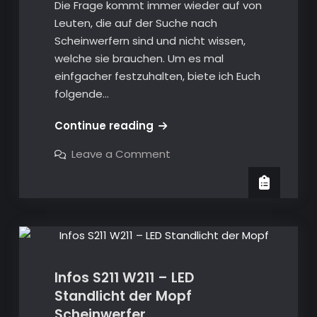
Die Frage kommt immer wieder auf von
Leuten, die auf der Suche nach
Scheinwerfern sind und nicht wissen,
welche sie brauchen. Um es mal
einfgacher festzuhalten, biete ich Euch
folgende…
Infos
Continue reading
S211
on
Leave a Comment
W211
Infos
S211
–
W211
Scheinwerfer
–
Scheinwerfer
Varianten
Infos S211 W211
Varianten
des
des
211ers
211ers
Infos S211 W211 – LED
Standlicht der Mopf
Scheinwerfer