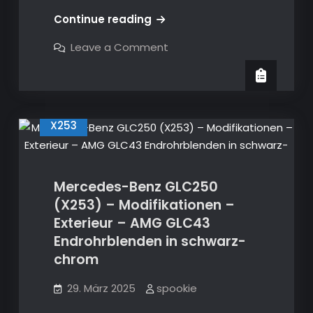
Service
zurücksetzen
Mercedes-
Continue reading
Benz
on
Leave a Comment
GLC250
Mercedes-
Benz
(X253)
GLC250
–
(X253)
–
Modifikationen
Modifikationen
–
–
X253
Exterieur
Exterieur
–
Original
–
Mercedes-
Benz
Original
Dachspoiler
Mercedes-Benz GLC250
Mercedes-
–
(X253) – Modifikationen –
2-
Benz
teilig
Exterieur – AMG GLC43
–
Dachspoiler
A2537930000
Endrohrblenden in schwarz-
–
chrom
2-
teilig
29. März 2025
spookie
–