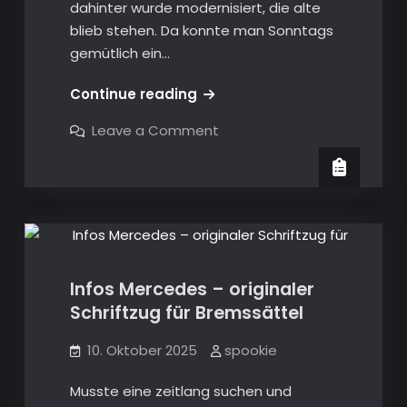
dahinter wurde modernisiert, die alte
blieb stehen. Da konnte man Sonntags
gemütlich ein…
W211
Continue reading
–
on
Leave a Comment
2025-
W211
–
10
2025-
–
10
–
Aufnahmen
Infos Mercedes allgemein
Aufnahmen
vor
vor
alten
alten
Gemäuern
Gemäuern
Infos Mercedes – originaler
Schriftzug für Bremssättel
10. Oktober 2025
spookie
Musste eine zeitlang suchen und