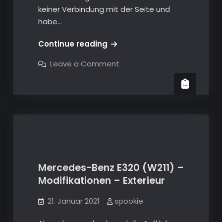
keiner Verbindung mit der Seite und
habe…
Infos
Continue reading
S211
on
Leave a Comment
W211
Infos
S211
–
W211
NTG1
–
NTG1
und
und
NTG2.5
NTG2.5
Audio
Audio
Geräte
Geräte
Mercedes-Benz E320 (W211) –
Modifikationen – Exterieur
W211
21. Januar 2021
spookie