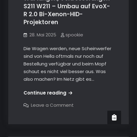
S211 W211 – Umbau auf EvoX-
R 2.0 Bi-Xenon-HID-
Projektoren
28. Mai 2025
spookie
Die Wagen werden, neue Scheinwerfer
sind von Hella oftmals nur noch auf
Bestellung verfügbar und beim Mopf
schaut es nicht viel besser aus. Was
also machen? Im Netz gibt es…
Wartungen,
Continue reading
Verbesserungen
on
Leave a Comment
S211
Wartungen,
Verbesserungen
W211
S211
–
W211
–
Umbau
Umbau
auf