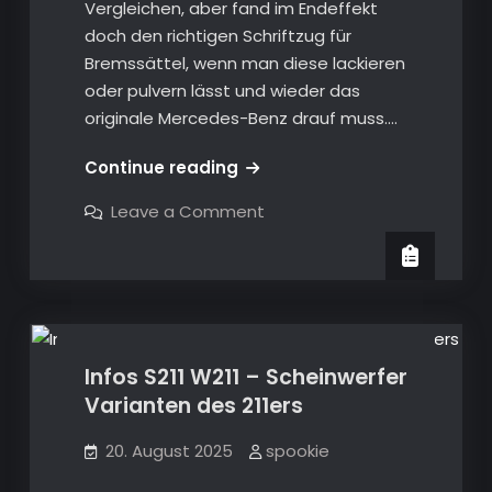
Vergleichen, aber fand im Endeffekt
doch den richtigen Schriftzug für
Bremssättel, wenn man diese lackieren
oder pulvern lässt und wieder das
originale Mercedes-Benz drauf muss.…
Infos
Continue reading
Mercedes
on
Leave a Comment
–
Infos
Mercedes
originaler
–
Schriftzug
originaler
Infos S211 W211
Schriftzug
für
für
Bremssättel
Bremssättel
Infos S211 W211 – Scheinwerfer
Varianten des 211ers
20. August 2025
spookie