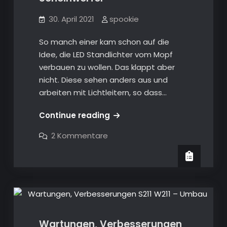
30. April 2021
spookie
So manch einer kam schon auf die
Idee, die LED Standlichter vom Mopf
verbauen zu wollen. Das klappt aber
nicht. Diese sehen anders aus und
arbeiten mit Lichtleitern, so dass…
Infos
Continue reading
S211
zu
2 Kommentare
W211
Infos
S211
–
W211
–
LED
LED
Standlicht
Wartungen, Verbesserungen S211 W211
Standlicht
der
der
Mopf
Scheinwerfer
Mopf
Scheinwerfer
Wartungen, Verbesserungen