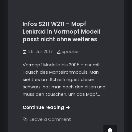
MR12Volt
Modul
(USB,
Modul
BT)
(USB,
Infos S211 W211 – Mopf
BT)
Lenkrad in Vormopf Modell
Infos S211 W211
passt nicht ohne weiteres
25. Juli 2017
spookie
Vormopf Modelle bis 2005 – nur mit
Tausch des Mantelrohmoduls. Man
sieht es am Schleifring: ist dieser
schwarz, hat man noch den alten und
muss den tauschen, um das Mopf…
Infos
Continue reading
S211
on
Leave a Comment
W211
Infos
S211
–