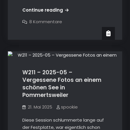
Infos
Continue reading
Mercedes
zu
8 Kommentare
–
Infos
Mercedes
Liste
–
Liste
von
von
Codierern
Galerie W211
Codierern
W211 – 2025-05 –
Vergessene Fotos an einem
schönen See in
Pommertsweiler
21. Mai 2025
spookie
Diese Session schlummerte lange auf
der Festplatte, war eigentlich schon