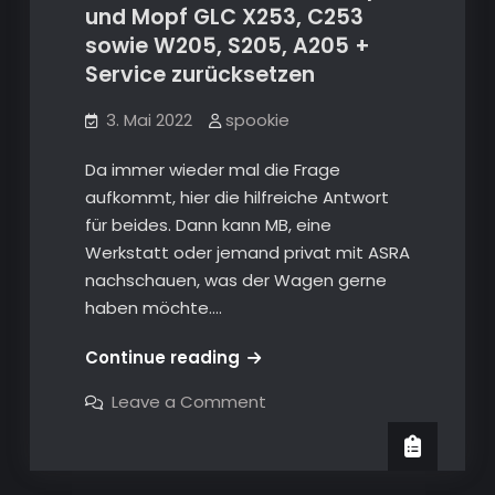
und Mopf GLC X253, C253
sowie W205, S205, A205 +
Service zurücksetzen
3. Mai 2022
spookie
Da immer wieder mal die Frage
aufkommt, hier die hilfreiche Antwort
für beides. Dann kann MB, eine
Werkstatt oder jemand privat mit ASRA
nachschauen, was der Wagen gerne
haben möchte.…
Infos
Continue reading
GLC
on
Leave a Comment
(X253,
Infos
GLC
C253)
(X253,
–
C253)
–
Service