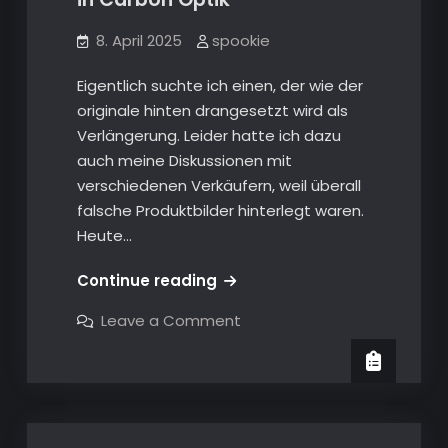
in
schwarz-
8. April 2025
spookie
chrom
Eigentlich suchte ich einen, der wie der
originale hinten drangesetzt wird als
Verlängerung. Leider hatte ich dazu
auch meine Diskussionen mit
verschiedenen Verkäufern, weil überall
falsche Produktbilder hinterlegt waren.
Heute…
Mercedes-
Continue reading
Benz
on
Leave a Comment
GLC250
Mercedes-
Benz
(X253)
GLC250
–
(X253)
–
Modifikationen
Modifikationen
–
–
Exterieur