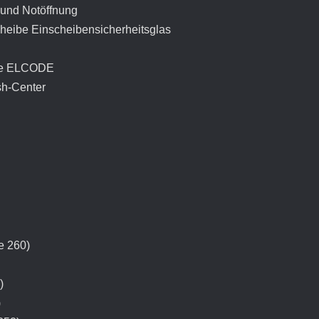
 und Notöffnung
ibe Einscheibensicherheitsglas
age ELCODE
sh-Center
e 260)
)
)