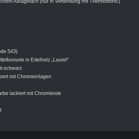
ichem Ablagefach (nur in Verbindung mit Thermotronic)
ode 543)
telkonsole in Edelholz „Laurel“
it-schwarz
kiert mit Chromeinlagen
be lackiert mit Chromleiste
t