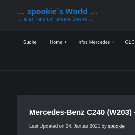
Skip
… spookie´s World …
to
… alles rund um unsere Sterne …
content
Suche
Home
Infos Mercedes
GLC
Mercedes-Benz C240 (W203) 
Last Updated on 24. Januar 2021 by
spookie