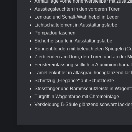
Armauflage vorne höhenverstellbar mit zusätzl
Ausstiegsleuchten in den vorderen Türen
Lenkrad und Schalt-/Wählhebel in Leder
Lichtschaltelement in Ausstattungsfarbe
Pompadourtaschen
Sicherheitsgurte in Ausstattungsfarbe
Sonnenblenden mit beleuchteten Spiegeln (C
Zierblenden am Dom, den Türen und an der Mit
Fenstereinfassung seitlich in Aluminium hämat
Lamellenkühler in atlasgrau hochglänzend lac
Schriftzug „Elegance“ auf Schutzleiste
Stossfänger und Rammschutzleiste in Wagenfar
Türgriff in Wagenfarbe mit Chromeinlage
Verkleidung B-Säule glänzend schwarz lackier