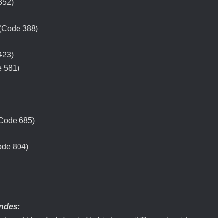
352)
 (Code 388)
423)
e 581)
(Code 685)
ode 804)
endes: