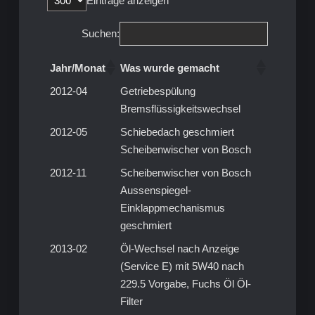
Einträge anzeigen
Suchen:
Jahr/Monat
Was wurde gemacht
Jahr/Monat
Was wurde gemacht
2012-04
Getriebespülung
Bremsflüssigkeitswechsel
2012-05
Schiebedach geschmiert
Scheibenwischer von Bosch
2012-11
Scheibenwischer von Bosch
Aussenspiegel-
Einklappmechanismus
geschmiert
2013-02
Öl-Wechsel nach Anzeige
(Service E) mit 5W40 nach
229.5 Vorgabe, Fuchs Öl Öl-
Filter