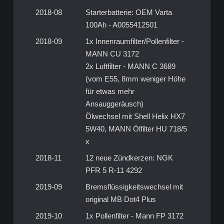
2018-08
Starterbatterie: OEM Varta
100Ah - A0055412501
2018-09
1x Innenraumfilter/Pollenfilter -
MANN CU 3172
2x Luftfilter - MANN C 3689
(vom E55, 8mm weniger Höhe
für etwas mehr
Ansauggeräusch)
Ölwechsel mit Shell Helix HX7
5W40, MANN Ölfilter HU 718/5
x
2018-11
12 neue Zündkerzen: NGK
PFR 5 R-11 4292
2019-09
Bremsflüssigkeitswechsel mit
original MB Dot4 Plus
2019-10
1x Pollenfilter - Mann FP 3172