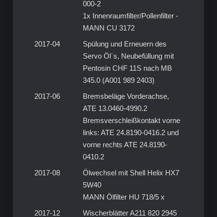
000-2
1x Innenraumfilter/Pollenfilter -
MANN CU 3172
2017-04
Spülung und Erneuern des
Servo Öl´s, Neubefüllung mit
Pentosin CHF 11S nach MB
345.0 (A001 989 2403)
2017-06
Bremsbeläge Vorderachse,
ATE 13.0460-4990.2
Bremsverschleißkontakt vorne
links: ATE 24.8190-0416.2 und
vorne rechts ATE 24.8190-
0410.2
2017-08
Ölwechsel mit Shell Helix HX7
5W40
MANN Ölfilter HU 718/5 x
2017-12
Wischerblätter A211 820 2945