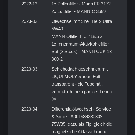
2022-12
1x Pollenfilter - Mann FP 3172
2x Luftfilter - MANN C 3689
2023-02
Ölwechsel mit Shell Helix Ultra
5W40
MANN Ölfilter HU 718/5 x
1x Innenraum-Aktivkohlefilter
Set (2 Stück) - MANN CUK 18
000-2
2023-03
Schiebedach geschmiert mit
LIQUI MOLY Silicon-Fett
transparent - die Tube hält
vermutlich mein ganzes Leben
🙂
2023-04
Differentialölwechsel - Service
& Smile - A001989330309
75W85, dazu als Tip: gleich die
magnetische Ablasschraube