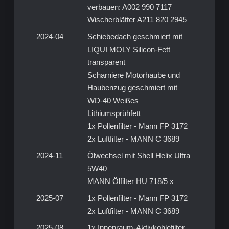
verbauen: A002 990 7117
Wischerblätter A211 820 2945
2024-04
Schiebedach geschmiert mit
LIQUI MOLY Silicon-Fett
transparent
Scharniere Motorhaube und
Haubenzug geschmiert mit
WD-40 Weißes
Lithiumsprühfett
1x Pollenfilter - Mann FP 3172
2x Luftfilter - MANN C 3689
2024-11
Ölwechsel mit Shell Helix Ultra
5W40
MANN Ölfilter HU 718/5 x
2025-07
1x Pollenfilter - Mann FP 3172
2x Luftfilter - MANN C 3689
2025-08
1x Innenraum-Aktivkohlefilter