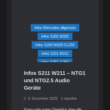
Infos Mercedes allgemein
Infos S202 W202
Infos S203 W203 CL203
Infos S211 W211
Infos X253, C253
Multimedia S203 W203 CL203
Infos S211 W211 – NTG1
Multimedia, HiFi S211 W211
und NTG2.5 Audio
Geräte
3. Dezember 2025
spookie
Einen sehr guten Überblick über alle