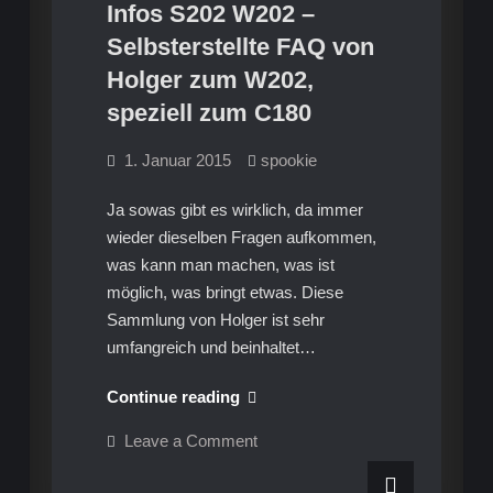
Infos S202 W202 –
Fahrzeugen
allen
Mercedes-
Infos S202 W202
Selbsterstellte FAQ von
Benz
Holger zum W202,
Fahrzeugen
speziell zum C180
1. Januar 2015
spookie
Ja sowas gibt es wirklich, da immer
wieder dieselben Fragen aufkommen,
was kann man machen, was ist
möglich, was bringt etwas. Diese
Sammlung von Holger ist sehr
umfangreich und beinhaltet…
Infos
Continue reading
S202
on
Leave a Comment
W202
Infos
S202
–
W202