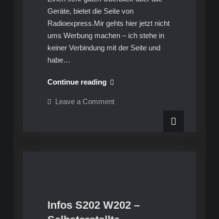
Geräte, bietet die Seite von
Radioexpress.Mir gehts hier jetzt nicht
ums Werbung machen – ich stehe in
keiner Verbindung mit der Seite und
habe…
Infos
Continue reading
S211
on
Leave a Comment
W211
Infos
S211
–
W211
NTG1
–
NTG1
und
und
NTG2.5
NTG2.5
Audio
Audio
Geräte
Geräte
Infos S202 W202 –
Infos S202 W202