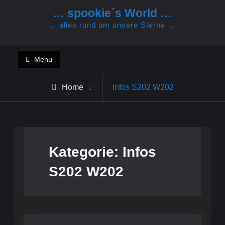
Skip
… spookie´s World …
to
… alles rund um unsere Sterne …
content
Menu
Archive
Home
Infos S202 W202
for
Kategorie:
Infos
S202 W202