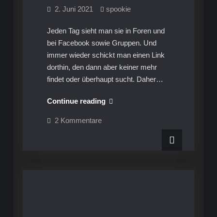
2. Juni 2021
spookie
Jeden Tag sieht man sie in Foren und
bei Facebook sowie Gruppen. Und
immer wieder schickt man einen Link
dorthin, den dann aber keiner mehr
findet oder überhaupt sucht. Daher…
Die
Continue reading
berühmte
zu
2 Kommentare
Frage
Die
berühmte
nach
Frage
nach
dem
dem
Motoröl,
Motoröl,
Getriebeöl
Getriebeöl
und
Kühlmittel
und
bei
Kühlmittel
allen
Mercedes-
bei
Benz