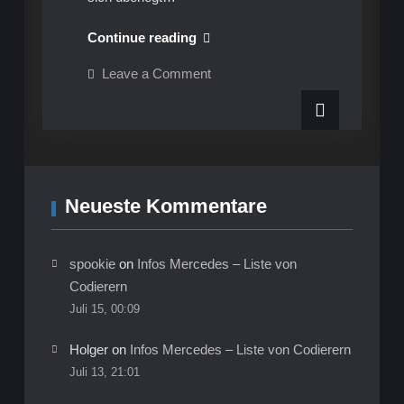
Infos
Continue reading
S202
on
Leave a Comment
W202
Infos
S202
–
W202
Viel
–
Viel
Show,
Show,
kaum
kaum
Nutzen:
Nutzen:
Sportluftfilter
Neueste Kommentare
beim
Sportluftfilter
W202
und
beim
allen
W202
anderen
spookie
on
Infos Mercedes – Liste von
Fahrzeugen
und
Codierern
allen
Juli 15, 00:09
anderen
Holger
on
Infos Mercedes – Liste von Codierern
Fahrzeugen
Juli 13, 21:01