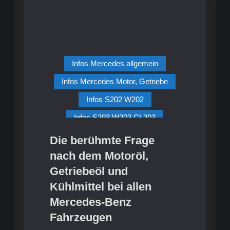
„Groetzi“
„Groetzi“
Infos Mercedes allgemein
Infos Mercedes Motor, Getriebe
Infos S202 W202
Infos S203 W203 CL203
Infos S211 W211
Die berühmte Frage
Motor, Getriebe S211 W211
X253
nach dem Motoröl,
Getriebeöl und
Kühlmittel bei allen
Mercedes-Benz
Fahrzeugen