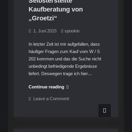
Selbsterstellte
Kaufberatung von
„Groetzi“
1. Juni 2015
spookie
In letzter Zeit ist mir aufgefallen, dass
häufiger Fragen zum Kauf vom W / S
202 kommen und das die Suche nicht
unbedingt befriedigende Ergebnisse
liefert. Deswegen trage ich hier…
Infos
Continue reading
S202
on
Leave a Comment
W202
Infos
S202
–
W202
Selbsterstellte
–
Selbsterstellte
Kaufberatung
Kaufberatung
von
von