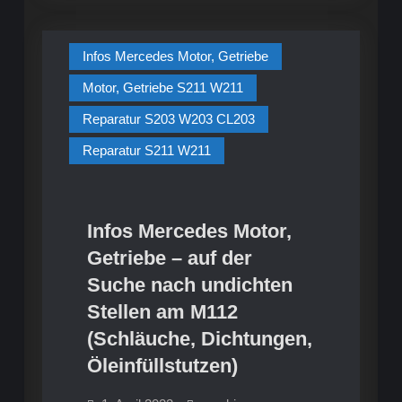
dem
Motoröl,
Motoröl,
Getriebeöl
Getriebeöl
und
Infos Mercedes Motor, Getriebe
Kühlmittel
und
bei
Kühlmittel
allen
Motor, Getriebe S211 W211
Mercedes-
bei
Benz
Reparatur S203 W203 CL203
Fahrzeugen
allen
Mercedes-
Reparatur S211 W211
Benz
Fahrzeugen
Infos Mercedes Motor,
Getriebe – auf der
Suche nach undichten
Stellen am M112
(Schläuche, Dichtungen,
Öleinfüllstutzen)