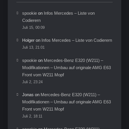
am
undichten
M112
Stellen
(Schläuche,
spookie
on
Infos Mercedes – Liste von
Dichtungen,
am
Codierern
Öleinfüllstutzen)
M112
Juli 15, 00:09
(Schläuche,
Holger
on
Infos Mercedes – Liste von Codierern
Dichtungen,
Juli 13, 21:01
Öleinfüllstutzen)
spookie
on
Mercedes-Benz E320 (W211) –
Modifikationen – Umbau auf originale AMG E63
Front vom W211 Mopf
Juli 2, 23:24
Jonas
on
Mercedes-Benz E320 (W211) –
Modifikationen – Umbau auf originale AMG E63
Front vom W211 Mopf
Juli 2, 18:11