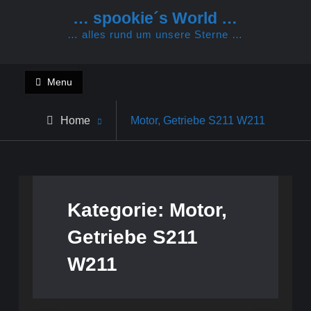
Skip
… spookie´s World …
to
… alles rund um unsere Sterne …
content
Menu
Archive
Home
Motor, Getriebe S211 W211
for
Kategorie:
Motor,
Getriebe S211
W211
Infos Mercedes Motor, Getriebe
Infos S203 W203 CL203