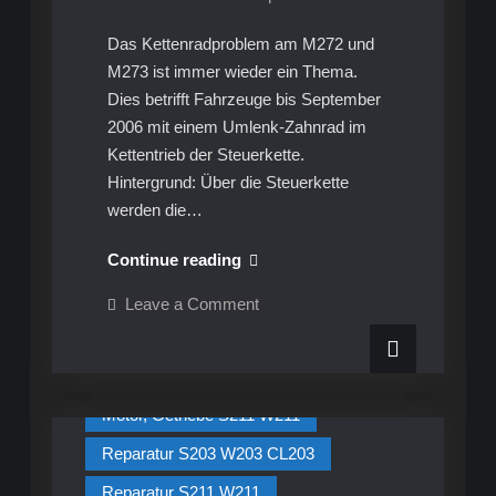
Das Kettenradproblem am M272 und
M273 ist immer wieder ein Thema.
Dies betrifft Fahrzeuge bis September
2006 mit einem Umlenk-Zahnrad im
Kettentrieb der Steuerkette.
Hintergrund: Über die Steuerkette
werden die…
Motor,
Continue reading
Getriebe
on
Leave a Comment
S211
Motor,
Getriebe
W211
S211
–
W211
Infos Mercedes Motor, Getriebe
–
Kettenradproblematik
Kettenradproblematik
Motor, Getriebe S211 W211
am
am
M272
M272
und
Reparatur S203 W203 CL203
M273
und
Reparatur S211 W211