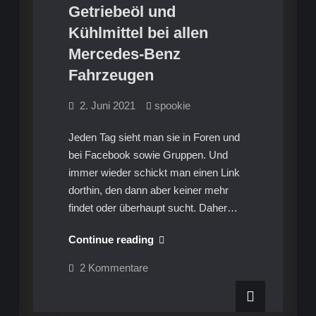
Getriebeöl und
Kühlmittel bei allen
Mercedes-Benz
Fahrzeugen
2. Juni 2021
spookie
Jeden Tag sieht man sie in Foren und
bei Facebook sowie Gruppen. Und
immer wieder schickt man einen Link
dorthin, den dann aber keiner mehr
findet oder überhaupt sucht. Daher…
Die
Continue reading
berühmte
zu
2 Kommentare
Frage
Die
berühmte
nach
Frage
nach
dem