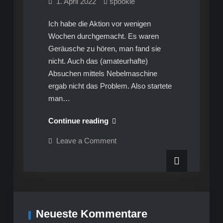
1. April 2022
spookie
Ich habe die Aktion vor wenigen
Wochen durchgemacht. Es waren
Geräusche zu hören, man fand sie
nicht. Auch das (amateurhafte)
Absuchen mittels Nebelmaschine
ergab nicht das Problem. Also startete
man…
Infos
Continue reading
Mercedes
on
Leave a Comment
Motor,
Infos
Mercedes
Getriebe
Motor,
–
Getriebe
–
auf
auf
der
der
Suche
Suche
nach
Neueste Kommentare
undichten
nach
Stellen