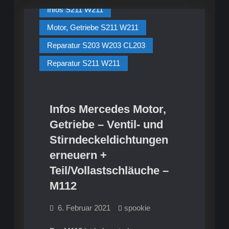
Infos S211 W211
Motor, Getriebe S211 W211
Reparatur S203 W203 CL203
Reparatur S211 W211
Infos Mercedes Motor,
Getriebe – Ventil- und
Stirndeckeldichtungen
erneuern +
Teil/Vollastschläuche –
M112
6. Februar 2021
spookie