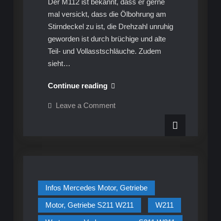
Der M112 ist bekannt, dass er gerne
mal versickt, dass die Ölbohrung am
Stirndeckel zu ist, die Drehzahl unruhig
geworden ist durch brüchige und alte
Teil- und Vollasstschläuche. Zudem
sieht…
Infos
Continue reading
Mercedes
on
Leave a Comment
Motor,
Infos
Mercedes
Getriebe
Motor,
–
Getriebe
–
Ventil-
Ventil-
und
und
Stirndeckeldichtungen
Stirndeckeldichtungen
erneuern
+
erneuern
Teil/Vollastschläuche
Infos Mercedes Motor, Getriebe
–
+
M112
Motor, Getriebe S211 W211
W211
Teil/Vollastschläuche
–