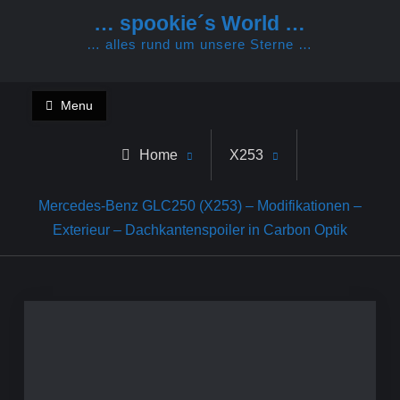
Skip
… spookie´s World …
to
… alles rund um unsere Sterne …
content
Menu
Home
X253
Mercedes-Benz GLC250 (X253) – Modifikationen –
Exterieur – Dachkantenspoiler in Carbon Optik