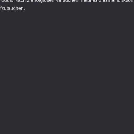
htmodus. Nach 2 erfolglosen Versuchen, hatte es diesmal funktio
ufzutauchen.