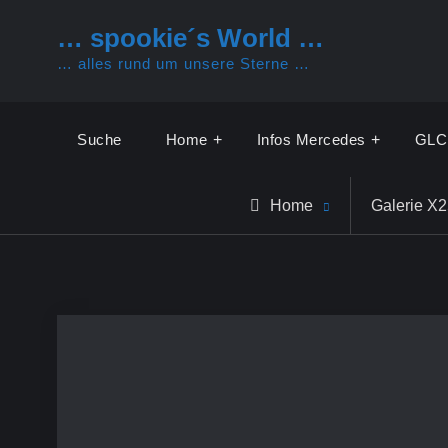
Skip
… spookie´s World …
to
… alles rund um unsere Sterne …
content
Suche
Home
Infos Mercedes
GLC
Home
Galerie X