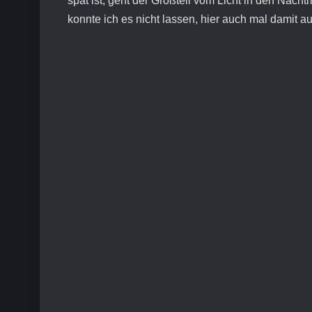
spät ist, geht der Großteil vom Licht in den Nac
konnte ich es nicht lassen, hier auch mal damit a