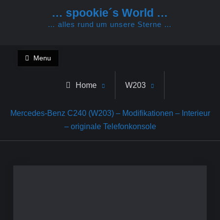
Skip
… spookie´s World …
to
… alles rund um unsere Sterne …
content
Menu
Home
W203
Mercedes-Benz C240 (W203) – Modifikationen – Interieur
– originale Telefonkonsole