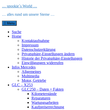
Skip
… spookie´s World …
to
… alles rund um unsere Sterne …
content
Menu
Suche
Home
Kontaktaufnahme
Impressum
Datenschutzerklärung
Privatsphäre-Einstellungen ändern
Historie der Privatsphäre-Einstellungen
Einwilligungen widerrufen
Infos Mercedes
Allgemeines
Multimedia
Motor, Getriebe
GLC – X253
GLC250 – Daten + Fakten
Kilometerstände
Reparaturen
Wartungsarbeiten
Kaufpreiserrechnung