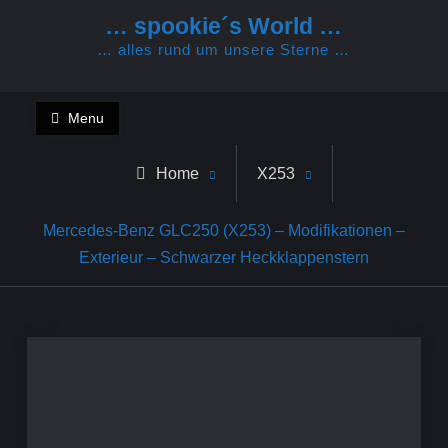
Skip
… spookie´s World …
to
… alles rund um unsere Sterne …
content
Menu
Home
X253
Mercedes-Benz GLC250 (X253) – Modifikationen –
Exterieur – Schwarzer Heckklappenstern