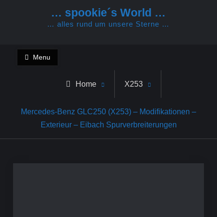
Skip
… spookie´s World …
to
… alles rund um unsere Sterne …
content
Menu
Home
X253
Mercedes-Benz GLC250 (X253) – Modifikationen –
Exterieur – Eibach Spurverbreiterungen