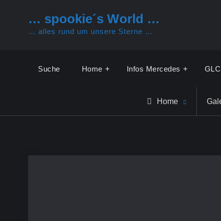
Skip
… spookie´s World …
to
… alles rund um unsere Sterne …
content
Suche
Home
Infos Mercedes
GLC
Home
Gal