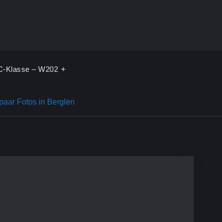
C-Klasse – W202
paar Fotos in Berglen