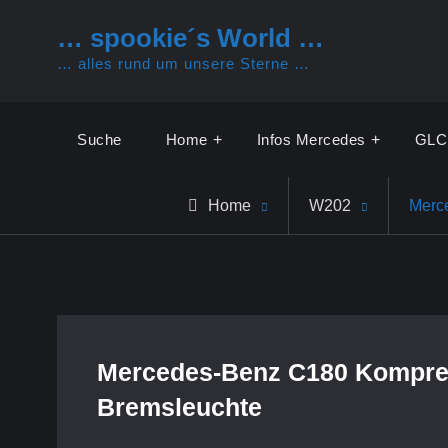
Skip
… spookie´s World …
to
… alles rund um unsere Sterne …
content
Suche
Home
Infos Mercedes
GLC
Home
W202
Merce
Mercedes-Benz C180 Kompresso
Bremsleuchte